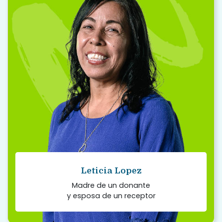
“
Estoy muy orgullosa de mi hijo y estoy
orgullosa de que siga viviendo en otros.
Tengo un hijo que tuvo un propósito, y fue
el de dar vida.
Read story
Leticia Lopez
Madre de un donante
y esposa de un receptor