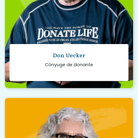
Read story
Don Uecker
Cónyuge de donante
“
Debido al regalo que me salvó la vida,