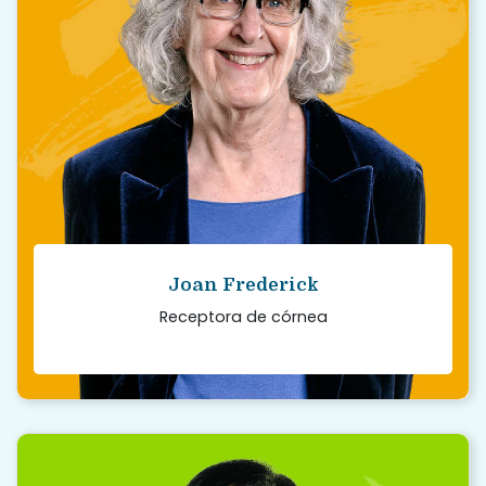
siento que gané la lotería. No gané dinero,
pero recuperé mi vida.
Read story
Joan Frederick
Receptora de córnea