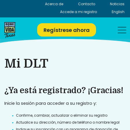
Skip
Acerca de
Contacto
Noticias
to
Accede a mi registro
English
content
Regístrese ahora
Mi DLT
¿Ya está registrado? ¡Gracias!
Inicie la sesión para acceder a su registro y:
Confirme, cambiar, actualizar o eliminar su registro
Actualice su dirección, número de teléfono o nombre legal
Indique su inscripción con un programa de donación de