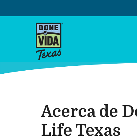
Skip
to
content
Acerca de D
Life Texas