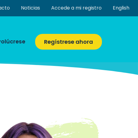
acto
Noticias
Accede a mi registro
English
volúcrese
Regístrese ahora