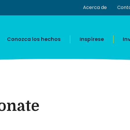
Acerca de
Cont
Conozca los hechos
Inspírese
In
onate