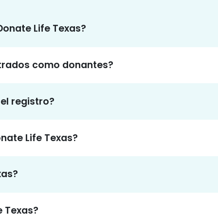
 Donate Life Texas?
strados como donantes?
el registro?
nate Life Texas?
xas?
e Texas?