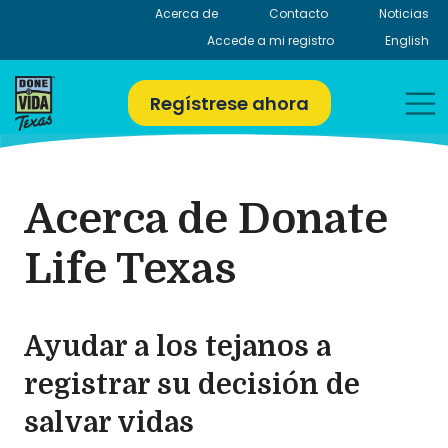
Skip
Acerca de
Contacto
Noticias
to
Accede a mi registro
English
content
Regístrese ahora
Acerca de Donate
Life Texas
Ayudar a los tejanos a
registrar su decisión de
salvar vidas