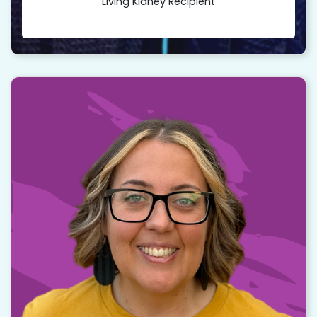
Living Kidney Recipient
“
I told everyone that I would be back to
donate my liver. It wasn’t long before I was
calling the transplant center and asking
how long I needed to wait between
donation.
Read story