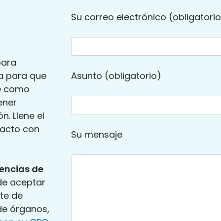
Su correo electrónico (obligatori
para
ta para que
Asunto (obligatorio)
se como
ener
n. Llene el
tacto con
Su mensaje
rencias de
de aceptar
rte de
de órganos,