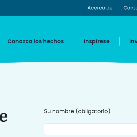
Acerca de
Cont
Conozca los hechos
Inspírese
In
e
Su nombre (obligatorio)