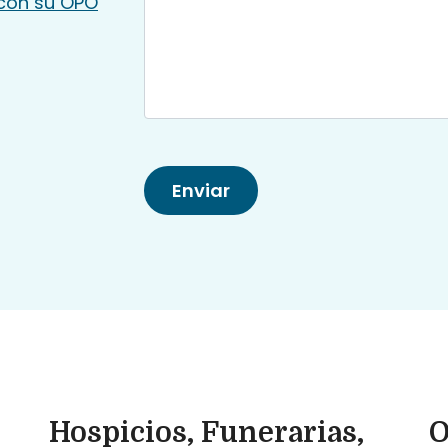
con su OPO
Hospicios, Funerarias,
O