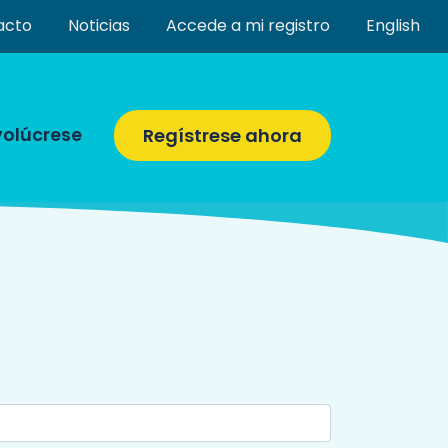
acto
Noticias
Accede a mi registro
English
volúcrese
Regístrese ahora