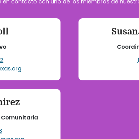
 en contacto con uno de los miembros de nuestr
ll
Susan
ivo
Coordi
72
exas.org
mirez
n Comunitaria
3