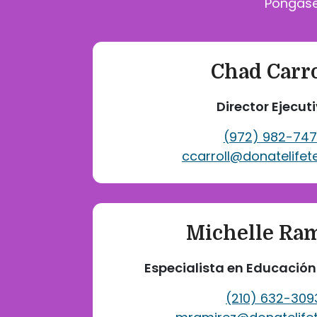
Póngase
Chad Carro
Director Ejecut
(972) 982-74
ccarroll@donatelifet
Michelle Ra
Especialista en Educació
(210) 632-309