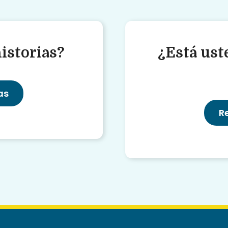
istorias?
¿Está uste
as
R