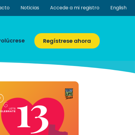
acto
Noticias
Accede a mi registro
English
volúcrese
Regístrese ahora