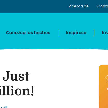
Acerca de
Cont
Conozca los hechos
Inspírese
In
 Just
llion!
roll