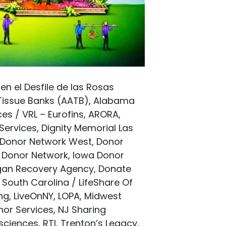
en el Desfile de las Rosas
 Tissue Banks (AATB), Alabama
s / VRL – Eurofins, ARORA,
ervices, Dignity Memorial Las
 Donor Network West, Donor
ana Donor Network, Iowa Donor
Organ Recovery Agency, Donate
 South Carolina / LifeShare Of
ing, LiveOnNY, LOPA, Midwest
or Services, NJ Sharing
ciences, RTI, Trenton’s Legacy,