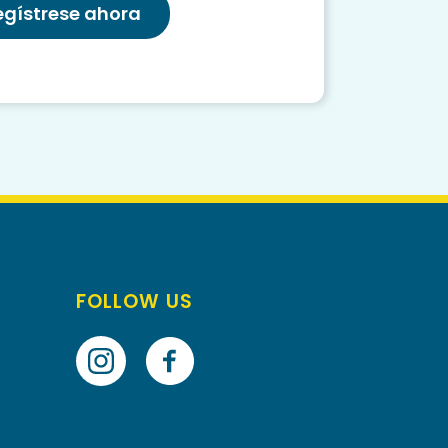
egístrese ahora
FOLLOW US