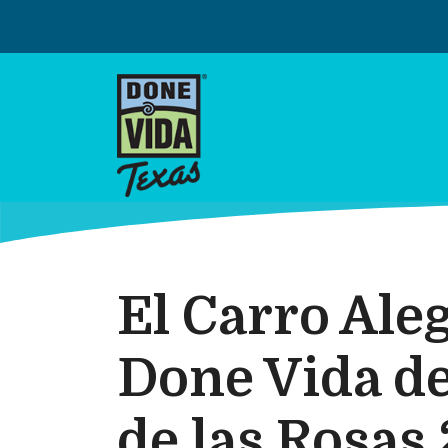
Skip
to
content
El Carro Ale
Done Vida de
de las Rosas 