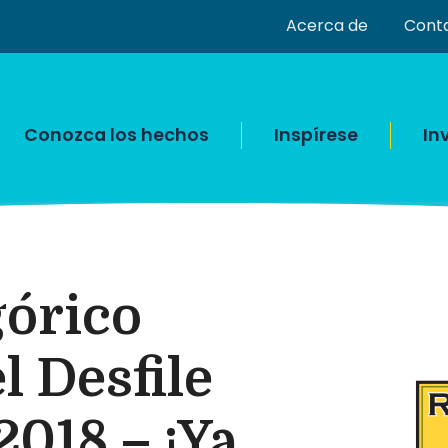
Acerca de
Cont
Conozca los hechos
Inspírese
In
górico
l Desfile
2018 – ¡Ya