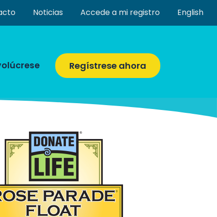
acto
Noticias
Accede a mi registro
English
volúcrese
Regístrese ahora