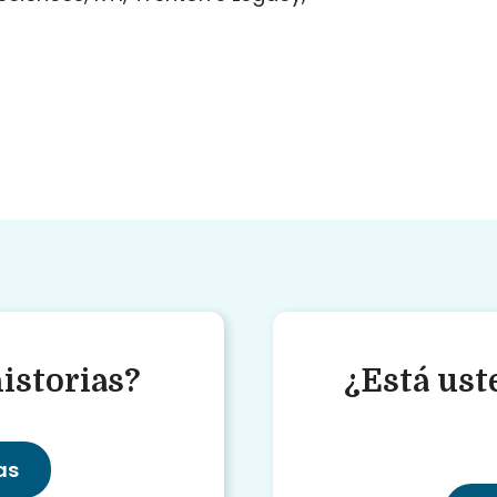
istorias?
¿Está uste
as