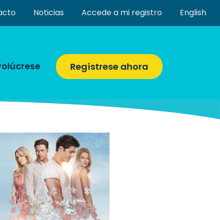
acto
Noticias
Accede a mi registro
English
volúcrese
Regístrese ahora