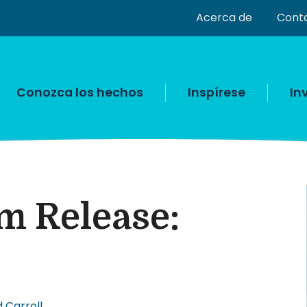
Acerca de
Cont
Conozca los hechos
Inspírese
In
lm Release:
 Carroll