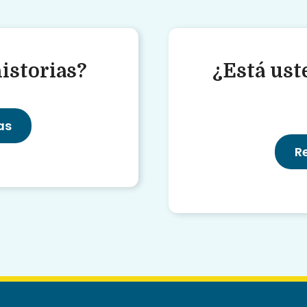
istorias?
¿Está uste
as
R