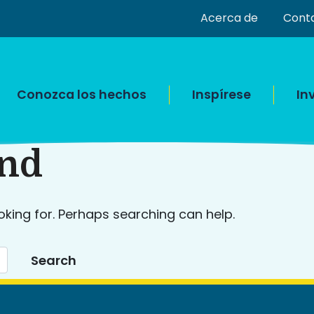
Acerca de
Cont
Conozca los hechos
Inspírese
In
und
oking for. Perhaps searching can help.