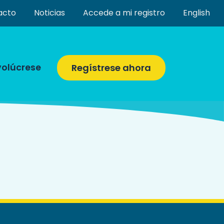
acto
Noticias
Accede a mi registro
English
volúcrese
Regístrese ahora