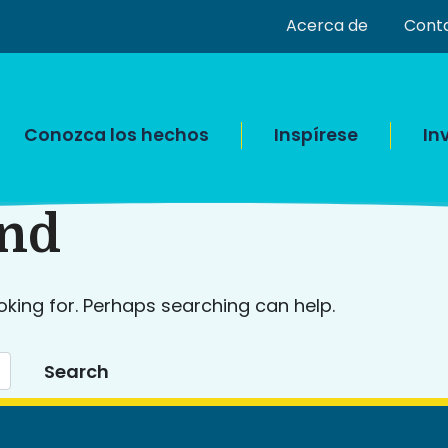
Acerca de
Cont
Conozca los hechos
Inspírese
In
und
oking for. Perhaps searching can help.