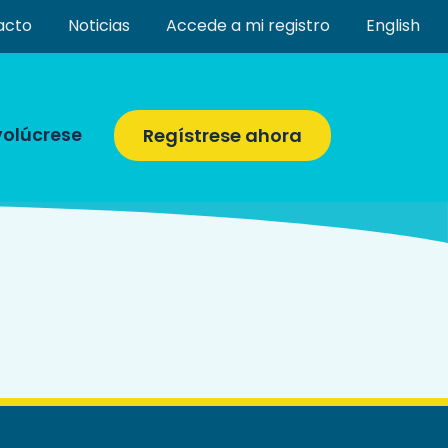
acto
Noticias
Accede a mi registro
English
volúcrese
Regístrese ahora