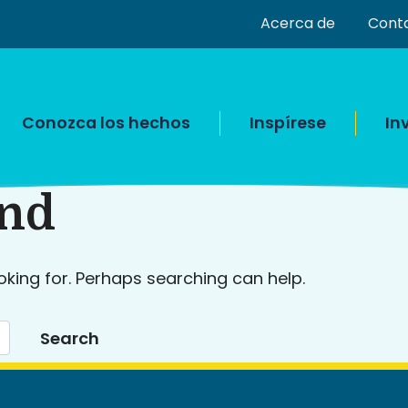
Acerca de
Cont
Conozca los hechos
Inspírese
In
und
oking for. Perhaps searching can help.