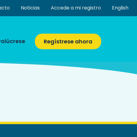
acto
Noticias
Accede a mi registro
English
volúcrese
Regístrese ahora