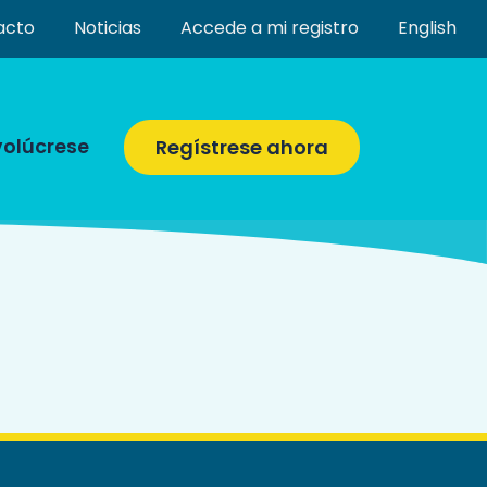
acto
Noticias
Accede a mi registro
English
volúcrese
Regístrese ahora