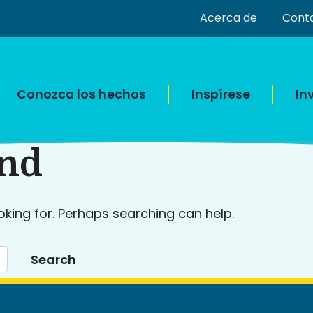
Acerca de
Cont
Conozca los hechos
Inspírese
In
und
oking for. Perhaps searching can help.