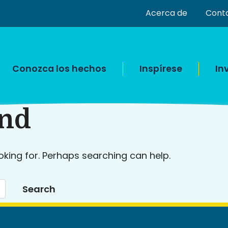
Acerca de
Cont
Conozca los hechos
Inspírese
In
und
oking for. Perhaps searching can help.