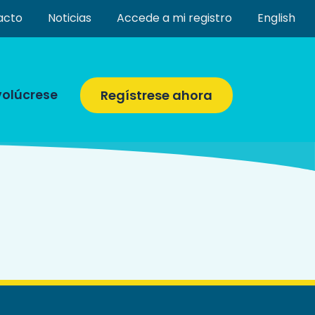
acto
Noticias
Accede a mi registro
English
volúcrese
Regístrese ahora