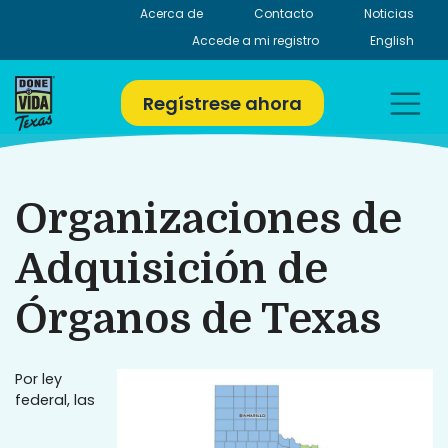
Skip
Acerca de
Contacto
Noticias
to
Accede a mi registro
English
content
Regístrese ahora
Organizaciones de
Adquisición de
Órganos de Texas
Por ley
federal, las