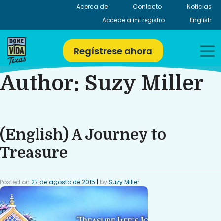
Skip
Acerca de
Contacto
Noticias
to
Accede a mi registro
English
content
Regístrese ahora
Author:
Suzy Miller
(English) A Journey to
Treasure
Posted on
27 de agosto de 2015
|
by
Suzy Miller